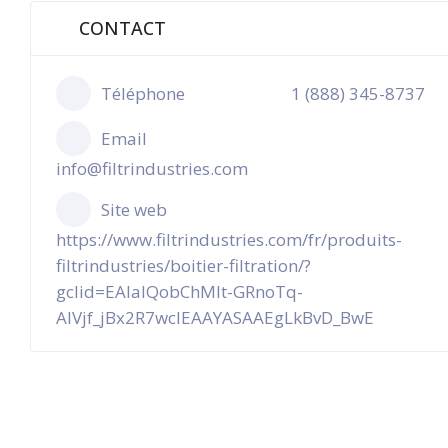
CONTACT
Téléphone
1 (888) 345-8737
Email
info@filtrindustries.com
Site web
https://www.filtrindustries.com/fr/produits-
filtrindustries/boitier-filtration/?
gclid=EAIaIQobChMIt-GRnoTq-
AIVjf_jBx2R7wcIEAAYASAAEgLkBvD_BwE