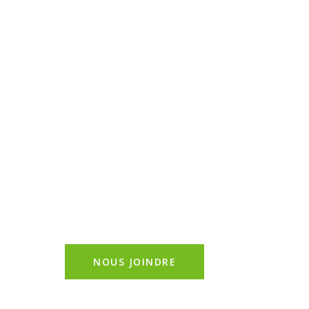
BONIFIER NOS
OUTILS
D’INFORMATIONS
ENVIRO-
LIENS ET
RÉPERTOIRE
Contactez-nous pour toute autre
question ou demande de
renseignement
NOUS JOINDRE